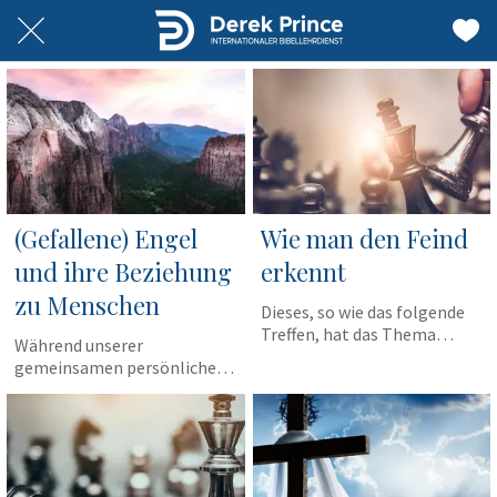
(Gefallene) Engel
Wie man den Feind
und ihre Beziehung
erkennt
zu Menschen
Dieses, so wie das folgende
Treffen, hat das Thema
Während unserer
Grundlagen des
gemeinsamen persönlichen
Befreiungsdienstes mit dem
Zeit der Anbetung kam es
Untertitel: Was sie schon
mehr als einmal vor, dass
immer über Dämonen wissen
Ruth die Engel singen hörte.
wollten, sich aber nie zu
Angesichts dieser Tatsache
fragen trauten. In diesen
wurden wir uns bewusst,
beiden Treffen, möchte ich